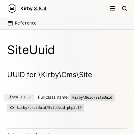
Kirby
3.8.4
Reference
SiteUuid
UUID for \Kirby\Cms\Site
Full class name:
Since
3.8.0
Kirby\Uuid\SiteUuid
kirby/src/Uuid/SiteUuid.php#L19