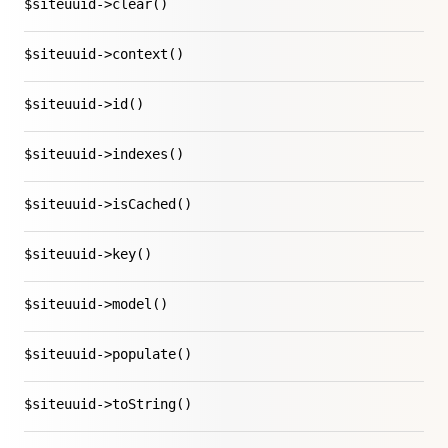
$siteuuid->clear()
$siteuuid->context()
$siteuuid->id()
$siteuuid->indexes()
$siteuuid->isCached()
$siteuuid->key()
$siteuuid->model()
$siteuuid->populate()
$siteuuid->toString()