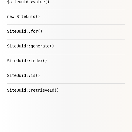
$siteuuid->value()
new SiteUuid()
SiteUuid::for()
SiteUuid::generate()
SiteUuid::index()
SiteUuid::is()
SiteUuid::retrieveId()